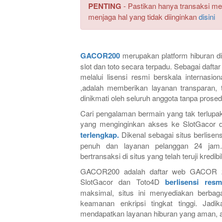
PENTING
- Pastikan hanya transaksi me
menjaga hal yang tidak diinginkan
disini
GACOR200
merupakan platform hiburan d
slot dan toto secara terpadu. Sebagai daft
melalui lisensi resmi berskala internasion
,adalah memberikan layanan transparan, t
dinikmati oleh seluruh anggota tanpa prosed
Cari pengalaman bermain yang tak terlup
yang menginginkan akses ke SlotGacor d
terlengkap.
Dikenal sebagai situs berlis
penuh dan layanan pelanggan 24 jam
bertransaksi di situs yang telah teruji kredibil
GACOR200 adalah daftar web GACOR 20
SlotGacor dan Toto4D
berlisensi resm
maksimal, situs ini menyediakan berbaga
keamanan enkripsi tingkat tinggi. Ja
mendapatkan layanan hiburan yang aman, ad