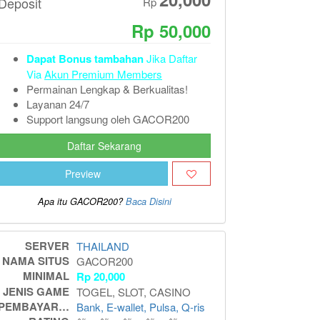
Deposit
Rp
Rp 50,000
Dapat Bonus tambahan
Jika Daftar
Via
Akun Premium Members
Permainan Lengkap & Berkualitas!
Layanan 24/7
Support langsung oleh GACOR200
Daftar Sekarang
Preview
Apa itu GACOR200?
Baca Disini
SERVER
THAILAND
NAMA SITUS
GACOR200
MINIMAL
Rp
20,000
JENIS GAME
TOGEL, SLOT, CASINO
PEMBAYARAN
Bank, E-wallet, Pulsa, Q-ris