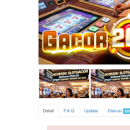
Detail
F.A.Q
Update
Diskusi
52