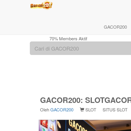
GACOR200: 
Members
181,390
GACOR200
70% Members Aktif
GACOR200: SLOTGACOR B
Oleh
GACOR200
SLOT
SITUS SLOT