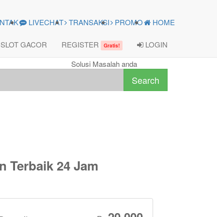
baik 24 Jam
NTAK
LIVECHAT
TRANSAKSI
PROMO
HOME
Comments
98,040
SLOT GACOR
REGISTER
LOGIN
Gratis!
Solusi Masalah anda
Search
 Terbaik 24 Jam
20,000