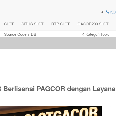
SLOTGACOR Berlisensi PAGCOR dengan Layanan Ter
KO
Products
504
Topic
51,905
SLOT
SITUS SLOT
RTP SLOT
GACOR200 SLOT
Source Code + DB
4 Kategori Topic
erlisensi PAGCOR dengan Layanan