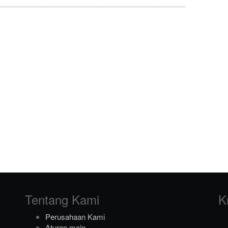
Tentang Kami
K
Perusahaan Kami
Aturan main