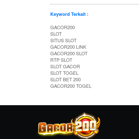
Keyword Terkait :
GACOR200
SLOT
SITUS SLOT
GACOR200 LINK
GACOR200 SLOT
RTP SLOT
SLOT GACOR
SLOT TOGEL
SLOT BET 200
GACOR200 TOGEL